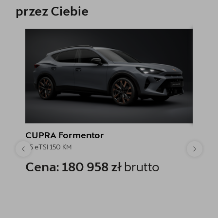
przez Ciebie
CUPRA Formentor
CUPR
1.5 eTSI 150 KM
1.5 eTSI
Cena: 180 958 zł
brutto
Rabat
Cena
Cena
Najniższa