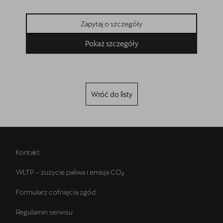
170 381 z
Zapytaj o szczegóły
Pokaż szczegóły
Wróć do listy
Kontakt
WLTP – zużycie paliwa i emisja CO₂
Formularz cofnięcia zgód
Regulamin serwisu