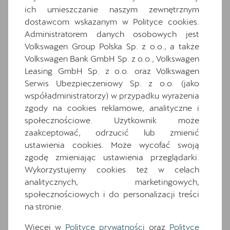
Hybrid drive system mHEV
ich umieszczanie naszym zewnętrznym
Informacje o oponach
dostawcom wskazanym w Polityce cookies.
Administratorem danych osobowych jest
Komplet dywaników
Volkswagen Group Polska Sp. z o.o., a także
Materiałowa ze skórą ekologiczną w kolorze
Volkswagen Bank GmbH Sp. z o.o., Volkswagen
czarnym
Leasing GmbH Sp. z o.o. oraz Volkswagen
Media System Plus: 12.9-calowy kolorowy
Serwis Ubezpieczeniowy Sp. z o.o. (jako
ekran dotykowy
współadministratorzy) w przypadku wyrażenia
Osłony przeciwsłoneczne kierowcy i
zgody na cookies reklamowe, analityczne i
pasażera z zamykanymi i podświetlanymi
społecznościowe. Użytkownik może
lusterkami
zaakceptować, odrzucić lub zmienić
Oświetlenie powitalne LED w lusterkach
ustawienia cookies. Może wycofać swoją
bocznych
zgodę zmieniając ustawienia przeglądarki.
Relingi dachowe w kolorze lśniącej czerni
Wykorzystujemy cookies też w celach
analitycznych, marketingowych,
Schowek z funkcją bezprzewodowego
społecznościowych i do personalizacji treści
ładowania telefonu
na stronie.
Speed limiter
System Front Cross traffic assist
Więcej w
Polityce prywatności
oraz
Polityce