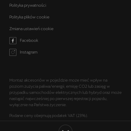
Polityka prywatności
Polityka plików cookie
Zmiana ustawień cookie
Facebook
Instagram
Montaż akcesoriów w pojeździe może mieć wpływ na
poziom zużycia paliwa/energii, emisję CO2 lub zasięg w
przypadku samochodów elektrycznych lub hybryd oraz może
nastąpić najwcześniej po pierwszej rejestracji pojazdu,
wyłącznie na Państwa życzenie.
Podane ceny obejmują podatek VAT (23%).
Wszelkie prezentowane informacje, w szczególności zdjęcia,