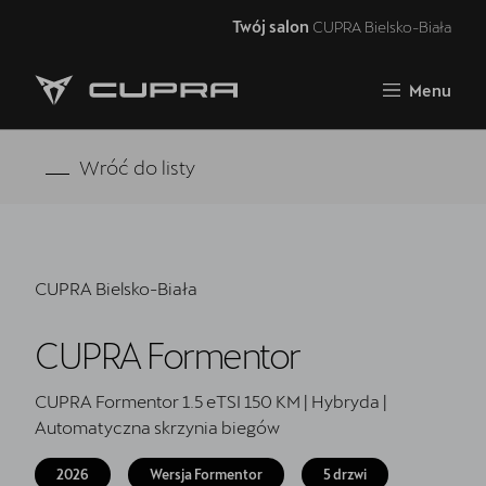
Twój salon
CUPRA Bielsko-Biała
Zamknij
Menu
Strona główna
Oferta i aktualności
Wróć do listy
Samochody dostępne od ręki
Jazda próbna CUPRĄ
CUPRA Bielsko-Biała
Finansowanie
CUPRA Formentor
Serwis
Oryginalne części zamienne
CUPRA Formentor 1.5 eTSI 150 KM | Hybryda |
Automatyczna skrzynia biegów
Akcesoria CUPRA
2026
Wersja Formentor
5 drzwi