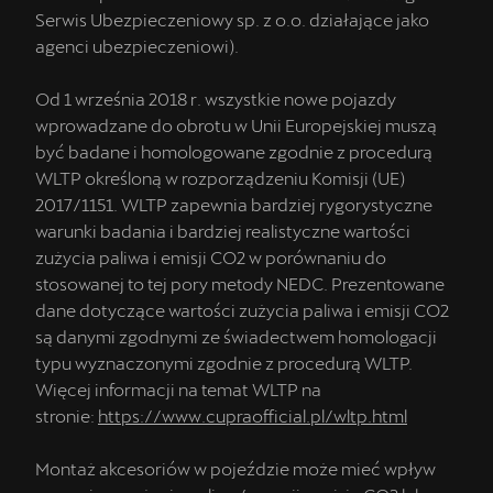
Serwis Ubezpieczeniowy sp. z o.o. działające jako
agenci ubezpieczeniowi).
Od 1 września 2018 r. wszystkie nowe pojazdy
wprowadzane do obrotu w Unii Europejskiej muszą
być badane i homologowane zgodnie z procedurą
WLTP określoną w rozporządzeniu Komisji (UE)
2017/1151. WLTP zapewnia bardziej rygorystyczne
warunki badania i bardziej realistyczne wartości
zużycia paliwa i emisji CO2 w porównaniu do
stosowanej to tej pory metody NEDC. Prezentowane
dane dotyczące wartości zużycia paliwa i emisji CO2
są danymi zgodnymi ze świadectwem homologacji
typu wyznaczonymi zgodnie z procedurą WLTP.
Więcej informacji na temat WLTP na
stronie:
https://www.cupraofficial.pl/wltp.html
Montaż akcesoriów w pojeździe może mieć wpływ