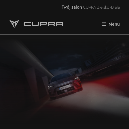
Twój salon
CUPRA Bielsko-Biała
Zamknij
Menu
Strona główna
Oferta i aktualności
Samochody dostępne od ręki
Jazda próbna CUPRĄ
Finansowanie
Serwis
Oryginalne części zamienne
Akcesoria CUPRA