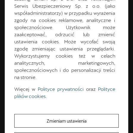
Numer telefonu *
Serwis Ubezpieczeniowy Sp. z o.o. (jako
współadministratorzy) w przypadku wyrażenia
zgody na cookies reklamowe, analityczne i
społecznościowe. Użytkownik może
zaakceptować, odrzucić lub zmienić
* pola wymagane
ustawienia cookies. Może wycofać swoją
Pozostawienie przez Ciebie danych i wysłanie formularza
zgodę zmieniając ustawienia przeglądarki.
oznacza Twoją zgodę na skontaktowanie się Tobą w celu
Wykorzystujemy cookies też w celach
udzielenia odpowiedzi na Twoje pytania i przekazanie Tobie
analitycznych, marketingowych,
szczegółów informacji, o które pytasz, z użyciem telefonu lub
społecznościowych i do personalizacji treści
adresu e-mail (jeśli chcesz lub go podasz). Mogą być to
informacje dot. reklamacji, oferty, jazdy testowej.
na stronie.
Oddzwonimy do Ciebie (VGP lub bezpośrednio Wybrany
Autoryzowany Dealer lub Partner Serwisowy marki CUPRA
Więcej w
Polityce prywatności
oraz
Polityce
„Preferowany Dealer”), zweryfikujemy Twoje dane i
plików cookies
.
potwierdzimy Twoje zainteresowanie uzyskaniem informacji
od nas. Podanie Twoich danych jest dobrowolne, lecz
niezbędne do obsługi zapytania. Administratorem
przekazanych nam danych jest Volkswagen Group Polska sp. z
Zmieniam ustawienia
o.o. z siedzibą w Poznaniu (61-037), ul. Krańcowa 44 wpisana
do Rejestru Przedsiębiorców prowadzonego przez Sąd
Rejonowy w Poznaniu – Nowe Miasto i Wilda, VIII Wydział