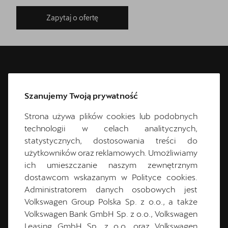
Zapytaj o ofertę
ZAPYTAJ DEALERA O
Szanujemy Twoją prywatność
OFERTĘ
Strona używa plików cookies lub podobnych
technologii w celach analitycznych,
statystycznych, dostosowania treści do
Imię *
użytkowników oraz reklamowych. Umożliwiamy
ich umieszczanie naszym zewnętrznym
dostawcom wskazanym w Polityce cookies.
Administratorem danych osobowych jest
Email *
Volkswagen Group Polska Sp. z o.o., a także
Volkswagen Bank GmbH Sp. z o.o., Volkswagen
Leasing GmbH Sp. z o.o. oraz Volkswagen