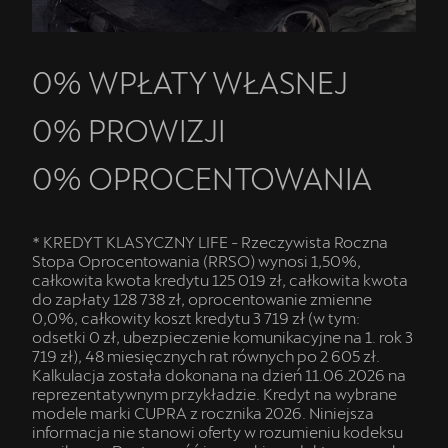
0% WPŁATY WŁASNEJ
0% PROWIZJI
0% OPROCENTOWANIA
* KREDYT KLASYCZNY LIFE - Rzeczywista Roczna
Stopa Oprocentowania (RRSO) wynosi 1,50%,
całkowita kwota kredytu 125 019 zł, całkowita kwota
do zapłaty 128 738 zł, oprocentowanie zmienne
0,0%, całkowity koszt kredytu 3 719 zł (w tym:
odsetki 0 zł, ubezpieczenie komunikacyjne na 1. rok 3
719 zł), 48 miesięcznych rat równych po 2 605 zł.
Kalkulacja została dokonana na dzień 11.06.2026 na
reprezentatywnym przykładzie. Kredyt na wybrane
modele marki CUPRA z rocznika 2026. Niniejsza
informacja nie stanowi oferty w rozumieniu kodeksu