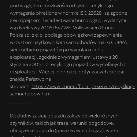
pod względem możliwości odzysku i recyklingu
wymagania określone w normie ISO 22628 i są zgodne
z europejskimi świadectwami homologacji wydanymi
wg dyrektywy 2005/64/WE. Volkswagen Group
Polska sp. z o.o. podlega obowiązkowi zapewnienia
wszystkim użytkownikom samochodów marki CUPRA
sieci odbioru pojazdów po wycofaniu ich z
eksploatacji, zgodnie z wymaganiami ustawy z 20
stycznia 2005 r. o recyklingu pojazdów wycofanych z
eksploatacji. Więcej informacji dotyczących ekologii
znajdą Państwo na
stronach:
https://www.cupraofficial.pl/serwis/recykling-
samochodow.html
_________
Dokładny zasięg pojazdu zależy od wielu różnych
czynników, takich jak trasa, warunki pogodowe,
obciążenie pojazdu (pasażerowie + bagaż), wiek i