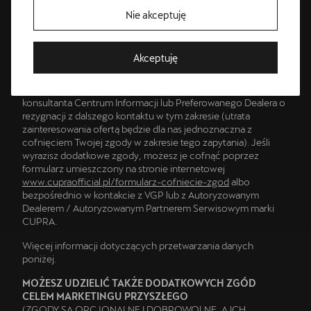
Gospodarczy pod numerem KRS 0000327143, NIP 782-24-
Nie akceptuję
63-563, REGON 301062169 (VGP) oraz jeśli się zgodzisz
także Preferowany Dealer, działający na zasadzie
Bezpłatna jazda próbna
współadministrowania.
Akceptuję
Przetestuj model z wybranym silnikiem i skrzynią biegów
W każdej chwili możesz cofnąć swoją zgodę i zrezygnować z
otrzymania informacji podczas rozmowy informując
konsultanta Centrum Informacji lub Preferowanego Dealera o
rezygnacji z dalszego kontaktu w tym zakresie (utrata
zainteresowania ofertą będzie dla nas jednoznaczna z
cofnięciem Twojej zgody w zakresie tego zapytania). Jeśli
wyrazisz dodatkowe zgody, możesz je cofnąć poprzez
formularz umieszczony na stronie internetowej
www.cupraofficial.pl/formularz-cofniecie-zgod
albo
bezpośrednio w kontakcie z VGP lub z Autoryzowanym
Dealerem / Autoryzowanym Partnerem Serwisowym marki
CUPRA.
Więcej informacji dotyczących przetwarzania danych
poniżej.
MOŻESZ UDZIELIĆ TAKŻE DODATKOWYCH ZGÓD
CELEM MARKETINGU PRZYSZŁEGO
(ZGODY SĄ OPCJONALNE I DOBROWOLNE, A ICH