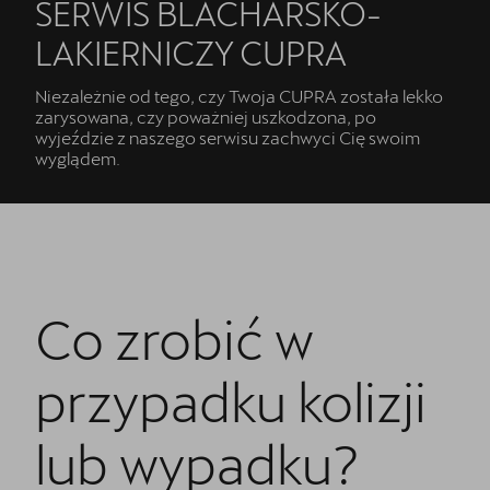
5 lat gwarancji
SERWIS BLACHARSKO-
LAKIERNICZY CUPRA
Kontakt
Niezależnie od tego, czy Twoja CUPRA została lekko
zarysowana, czy poważniej uszkodzona, po
wyjeździe z naszego serwisu zachwyci Cię swoim
wyglądem.
Co zrobić w
przypadku kolizji
lub wypadku?