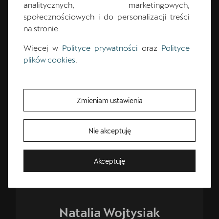
analitycznych, marketingowych,
społecznościowych i do personalizacji treści
+48 33 444 88 00 wewn. 1
na stronie.
kontakt@cupra.auto-gazda.pl
Więcej w
Polityce prywatności
oraz
Polityce
plików cookies
.
CUPRA Master
Zmieniam ustawienia
Nie akceptuję
Bezpłatna jazda próbna
Akceptuję
Przetestuj model z wybranym silnikiem i skrzynią biegów
Natalia
Wojtysiak