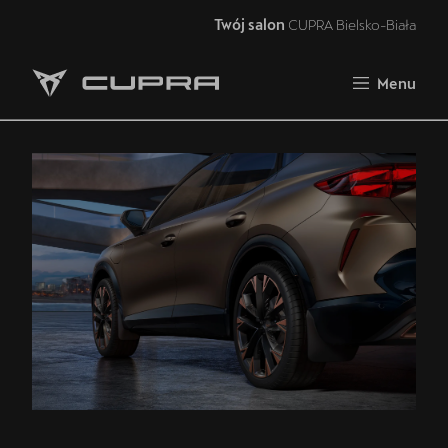
Twój salon
CUPRA Bielsko-Biała
Zamknij
Menu
Strona główna
Oferta i aktualności
Samochody dostępne od ręki
Jazda próbna CUPRĄ
Finansowanie
Serwis
Oryginalne części zamienne
Akcesoria CUPRA