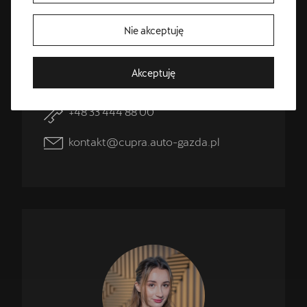
Natalia
Wojtysiak
Nie akceptuję
CUPRA Master
Bezpłatna jazda próbna
Akceptuję
Przetestuj model z wybranym silnikiem i skrzynią biegów
+48 33 444 88 00
kontakt@cupra.auto-gazda.pl