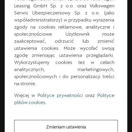
Leasing GmbH Sp. z o.o. oraz Volkswagen
Serwis Ubezpieczeniowy Sp. z o.o. (jako
współadministratorzy) w przypadku wyrażenia
+48 33 444 88 00 wewn. 1
zgody na cookies reklamowe, analityczne i
społecznościowe. Użytkownik może
kontakt@cupra.auto-gazda.pl
zaakceptować, odrzucić lub zmienić
ustawienia cookies. Może wycofać swoją
zgodę zmieniając ustawienia przeglądarki.
Wykorzystujemy cookies też w celach
analitycznych, marketingowych,
CUPRA Master
społecznościowych i do personalizacji treści
na stronie.
Więcej w
Polityce prywatności
oraz
Polityce
plików cookies
.
Zmieniam ustawienia