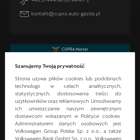
kontakt@cupra.auto-gazda.pl
CUPRA Master
Szanujemy Twoją prywatność
Strona używa plików cookies lub podobnych
technologii w celach analitycznych,
statystycznych, dostosowania treści do
użytkowników oraz reklamowych. Umożliwiamy
ich umieszczanie naszym zewnętrznym
dostawcom wskazanym w Polityce cookies.
Michał
Moś
Administratorem danych osobowych jest
Volkswagen Group Polska Sp. z o.o., a także
Cupra Master
Volkswagen Bank GmbH Sp. z o.o., Volkswagen