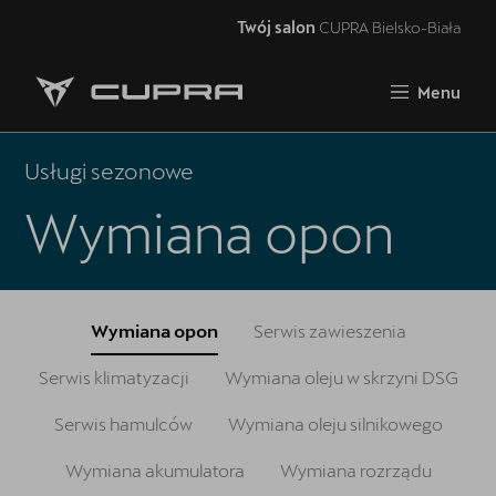
Twój salon
CUPRA Bielsko-Biała
Zamknij
Menu
Strona główna
Oferta i aktualności
Usługi sezonowe
Samochody dostępne od ręki
Wymiana opon
Jazda próbna CUPRĄ
Finansowanie
Wymiana opon
Serwis zawieszenia
Serwis
Serwis klimatyzacji
Wymiana oleju w skrzyni DSG
Oryginalne części zamienne
Serwis hamulców
Wymiana oleju silnikowego
Akcesoria CUPRA
Wymiana akumulatora
Wymiana rozrządu