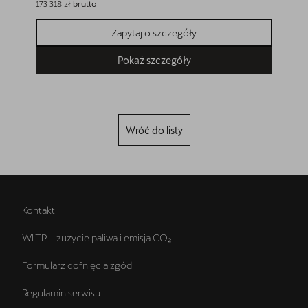
173 318 zł
brutto
179 630 z
Zapytaj o szczegóły
Pokaż szczegóły
Wróć do listy
Kontakt
WLTP – zużycie paliwa i emisja CO₂
Formularz cofnięcia zgód
Regulamin serwisu