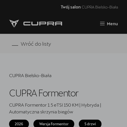
Twój salon
CUPRA Bielsko-Biała
Zamknij
Menu
Strona główna
Oferta i aktualności
Wróć do listy
Samochody dostępne od ręki
Jazda próbna CUPRĄ
CUPRA Bielsko-Biała
Finansowanie
CUPRA Formentor
Serwis
Oryginalne części zamienne
CUPRA Formentor 1.5 eTSI 150 KM | Hybryda |
Automatyczna skrzynia biegów
Akcesoria CUPRA
2026
Wersja Formentor
5 drzwi