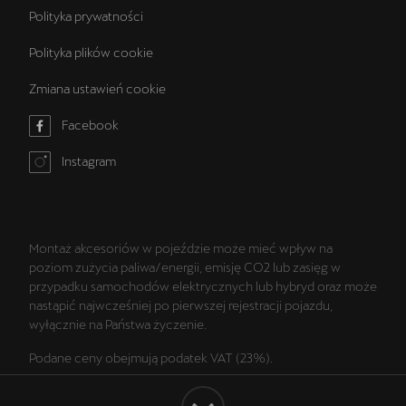
Polityka prywatności
Polityka plików cookie
Zmiana ustawień cookie
Facebook
Instagram
Montaż akcesoriów w pojeździe może mieć wpływ na
poziom zużycia paliwa/energii, emisję CO2 lub zasięg w
przypadku samochodów elektrycznych lub hybryd oraz może
nastąpić najwcześniej po pierwszej rejestracji pojazdu,
wyłącznie na Państwa życzenie.
Podane ceny obejmują podatek VAT (23%).
Wszelkie prezentowane informacje, w szczególności zdjęcia,