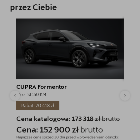
przez Ciebie
CUPRA Formentor
CUPR
1.5 eTSI 150 KM
1.5 eTSI
Rabat: 20 418 zł
Rabat
Cena katalogowa:
173 318 zł
brutto
Cena
Cena: 152 900 zł
brutto
Cena
Najniższa cena sprzed 30 dni przed wprowadzeniem obniżki:
Najniższa