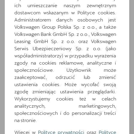
Hybrid drive system mHEV
ich umieszczanie naszym zewnętrznym
Informacje o oponach
dostawcom wskazanym w Polityce cookies.
Administratorem danych osobowych jest
Komplet dywaników
Volkswagen Group Polska Sp. z o.o., a także
Materiałowa ze skórą ekologiczną w kolorze
Volkswagen Bank GmbH Sp. z o.o., Volkswagen
czarnym
Leasing GmbH Sp. z o.o. oraz Volkswagen
Media System Plus: 12.9-calowy kolorowy
Serwis Ubezpieczeniowy Sp. z o.o. (jako
ekran dotykowy
współadministratorzy) w przypadku wyrażenia
Osłony przeciwsłoneczne kierowcy i
zgody na cookies reklamowe, analityczne i
pasażera z zamykanymi i podświetlanymi
społecznościowe. Użytkownik może
lusterkami
zaakceptować, odrzucić lub zmienić
Oświetlenie powitalne LED w lusterkach
ustawienia cookies. Może wycofać swoją
bocznych
zgodę zmieniając ustawienia przeglądarki.
Relingi dachowe w kolorze lśniącej czerni
Wykorzystujemy cookies też w celach
analitycznych, marketingowych,
Schowek z funkcją bezprzewodowego
społecznościowych i do personalizacji treści
ładowania telefonu
na stronie.
Speed limiter
System Front Cross traffic assist
Więcej w
Polityce prywatności
oraz
Polityce