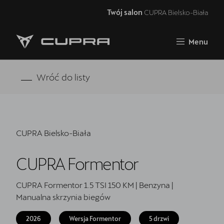
Twój salon
CUPRA Bielsko-Biała
Zamknij
Menu
Strona główna
Oferta i aktualności
Wróć do listy
Samochody dostępne od ręki
Jazda próbna CUPRĄ
CUPRA Bielsko-Biała
Finansowanie
CUPRA Formentor
Serwis
Oryginalne części zamienne
CUPRA Formentor 1.5 TSI 150 KM | Benzyna |
Manualna skrzynia biegów
Akcesoria CUPRA
2026
Wersja Formentor
5 drzwi