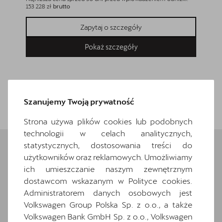
153 228 zł
brutto
Zapytaj o szczegóły
Pokaż szczegóły
Wróć do listy
Szanujemy Twoją prywatność
Strona używa plików cookies lub podobnych
technologii w celach analitycznych,
statystycznych, dostosowania treści do
użytkowników oraz reklamowych. Umożliwiamy
Wybrane elementy
ich umieszczanie naszym zewnętrznym
dostawcom wskazanym w Polityce cookies.
wyposażenia
Administratorem danych osobowych jest
Volkswagen Group Polska Sp. z o.o., a także
Ten samochód bazuje na wersji
Formentor
.
Volkswagen Bank GmbH Sp. z o.o., Volkswagen
Zapoznaj się z wybranymi elementami jego