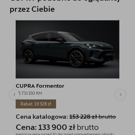
przez Ciebie
CUPRA Formentor
CUPR
1.5 TSI 150 KM
1.5 TSI 
Cena
Rabat: 19 328 zł
Cena katalogowa:
153 228 zł
brutto
Cena: 133 900 zł
brutto
Najniższa cena sprzed 30 dni przed wprowadzeniem obniżki: