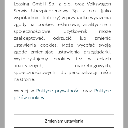
wyposażenia. O pełną specyfikację zapytaj
Leasing GmbH Sp. z o.o. oraz Volkswagen
dealera.
Serwis Ubezpieczeniowy Sp. z o.o. (jako
współadministratorzy) w przypadku wyrażenia
zgody na cookies reklamowe, analityczne i
Wyposażenie standardowe
społecznościowe. Użytkownik może
Wyposażenie dodatkowe i pakiety
zaakceptować, odrzucić lub zmienić
18-calowe felgi aluminiowe TEMPEST w
ustawienia cookies. Może wycofać swoją
kolorze srebrnym
zgodę zmieniając ustawienia przeglądarki.
6 głośników
Wykorzystujemy cookies też w celach
7 poduszek powietrznych (2 przednie, 2
analitycznych, marketingowych,
boczne, 2 kurtyny powietrzne, poduszka
społecznościowych i do personalizacji treści
centralna)
na stronie.
Awaryjne wspomaganie kierowaniem i
Więcej w
Polityce prywatności
oraz
Polityce
asystent skrętu
plików cookies
.
Czujniki parkowania z przodu i z tyłu
Dwupoziomowa podłoga bagażnika
Fotele przednie, sportowe
Zmieniam ustawienia
Gearshift knob/handle in leather