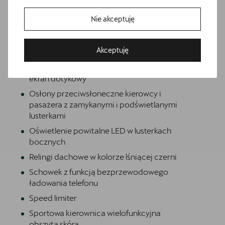
Gniazdo 12V z przodu i 230V w bagażniku
Nie akceptuję
Informacje o oponach
Bezpłatna jazda próbna
Materiałowa ze skórą ekologiczną w kolorze
Akceptuję
Przetestuj model z wybranym silnikiem i skrzynią biegów
czarnym
Media System Plus: 12.9-calowy kolorowy
ekran dotykowy
Osłony przeciwsłoneczne kierowcy i
pasażera z zamykanymi i podświetlanymi
lusterkami
Oświetlenie powitalne LED w lusterkach
bocznych
Relingi dachowe w kolorze lśniącej czerni
Schowek z funkcją bezprzewodowego
ładowania telefonu
Speed limiter
Sportowa kierownica wielofunkcyjna
obszyta skórą