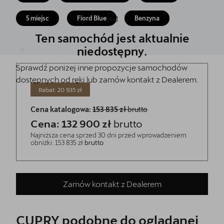
5 lat gwarancji
5 miejsc
Fiord Blue
Benzyna
Kontakt
Ten samochód jest aktualnie
niedostępny.
Sprawdź poniżej inne propozycje samochodów
dostępnych od ręki lub zamów kontakt z Dealerem.
Rabat: 20 935 zł
Cena katalogowa:
153 835 zł
brutto
Cena: 132 900 zł
brutto
Najniższa cena sprzed 30 dni przed wprowadzeniem
obniżki: 153 835 zł
brutto
Zamów kontakt z Dealerem
CUPRY podobne do oglądanej