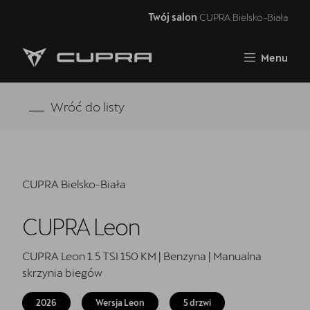
Twój salon
CUPRA Bielsko-Biała
Zamknij
Menu
Strona główna
Oferta i aktualności
Wróć do listy
Samochody dostępne od ręki
Jazda próbna CUPRĄ
CUPRA Bielsko-Biała
Finansowanie
CUPRA Leon
Serwis
Oryginalne części zamienne
CUPRA Leon 1.5 TSI 150 KM | Benzyna | Manualna
skrzynia biegów
Akcesoria CUPRA
2026
Wersja Leon
5 drzwi