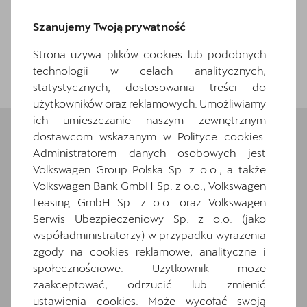
Szanujemy Twoją prywatność
Strona używa plików cookies lub podobnych
Wróć do listy
technologii w celach analitycznych,
statystycznych, dostosowania treści do
użytkowników oraz reklamowych. Umożliwiamy
ich umieszczanie naszym zewnętrznym
dostawcom wskazanym w Polityce cookies.
Administratorem danych osobowych jest
Wybrane elementy
Volkswagen Group Polska Sp. z o.o., a także
wyposażenia
Volkswagen Bank GmbH Sp. z o.o., Volkswagen
Leasing GmbH Sp. z o.o. oraz Volkswagen
Ten samochód bazuje na wersji
Leon
. Zapoznaj
Serwis Ubezpieczeniowy Sp. z o.o. (jako
się z wybranymi elementami jego wyposażenia. O
współadministratorzy) w przypadku wyrażenia
pełną specyfikację zapytaj dealera.
zgody na cookies reklamowe, analityczne i
społecznościowe. Użytkownik może
Wyposażenie standardowe
zaakceptować, odrzucić lub zmienić
Wyposażenie dodatkowe i pakiety
ustawienia cookies. Może wycofać swoją