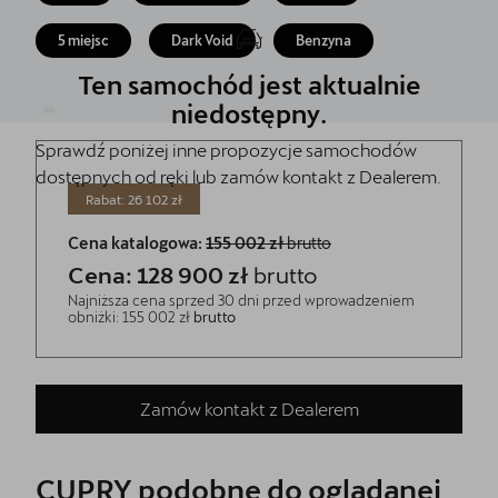
5 lat gwarancji
5 miejsc
Dark Void
Benzyna
Kontakt
Ten samochód jest aktualnie
niedostępny.
Sprawdź poniżej inne propozycje samochodów
dostępnych od ręki lub zamów kontakt z Dealerem.
Rabat: 26 102 zł
Cena katalogowa:
155 002 zł
brutto
Cena: 128 900 zł
brutto
Najniższa cena sprzed 30 dni przed wprowadzeniem
obniżki: 155 002 zł
brutto
Zamów kontakt z Dealerem
CUPRY podobne do oglądanej