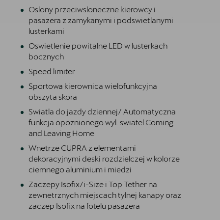
Oslony przeciwsloneczne kierowcy i
pasazera z zamykanymi i podswietlanymi
lusterkami
Oswietlenie powitalne LED w lusterkach
bocznych
Speed limiter
Sportowa kierownica wielofunkcyjna
obszyta skora
Swiatla do jazdy dziennej/ Automatyczna
funkcja opoznionego wyl. swiatel Coming
and Leaving Home
Wnetrze CUPRA z elementami
dekoracyjnymi deski rozdzielczej w kolorze
ciemnego aluminium i miedzi
Zaczepy Isofix/i-Size i Top Tether na
zewnetrznych miejscach tylnej kanapy oraz
zaczep Isofix na fotelu pasazera