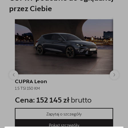
przez Ciebie
CUPRA Leon
CUPR
1.5 TSI 150 KM
1.5 TSI 
Cena: 152 145 zł
brutto
Cena
Zapytaj o szczegóły
Pokaż szczegóły