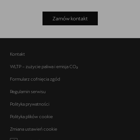
Zamów kontakt
Kontakt
WLTP – zużycie paliwa i emisja CO₂
Formularz cofnięcia zgód
Regulamin serwisu
Polityka prywatności
Polityka plików cookie
Zmiana ustawień cookie