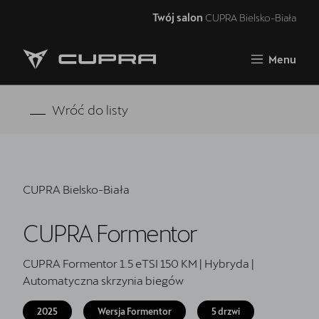
Twój salon
CUPRA Bielsko-Biała
Zamknij
Menu
Strona główna
Oferta i aktualności
Wróć do listy
Samochody dostępne od ręki
Jazda próbna CUPRĄ
CUPRA Bielsko-Biała
Finansowanie
CUPRA Formentor
Serwis
Oryginalne części zamienne
CUPRA Formentor 1.5 eTSI 150 KM | Hybryda |
Automatyczna skrzynia biegów
Akcesoria CUPRA
2025
Wersja Formentor
5 drzwi