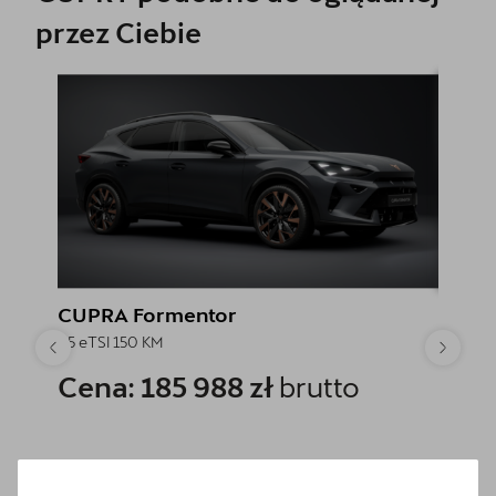
przez Ciebie
CUPRA Formentor
CUPR
1.5 eTSI 150 KM
1.5 eTSI
Cena: 185 988 zł
brutto
Rabat
Cena
Cena
Najniższa