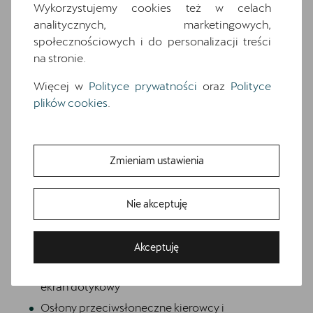
wyposażenia. O pełną specyfikację zapytaj
Wykorzystujemy cookies też w celach
dealera.
analitycznych, marketingowych,
społecznościowych i do personalizacji treści
na stronie.
Wyposażenie standardowe
Wyposażenie dodatkowe i pakiety
Więcej w
Polityce prywatności
oraz
Polityce
7 poduszek powietrznych (2 przednie, 2
plików cookies
.
boczne, 2 kurtyny powietrzne, poduszka
centralna)
Awaryjne wspomaganie kierowaniem i
Zmieniam ustawienia
asystent skrętu
Czarna tapicerka Dinamica
Nie akceptuję
Dwupoziomowa podłoga bagażnika
Gniazdo 12V z przodu i 230V w bagażniku
Bezpłatna jazda próbna
Akceptuję
Przetestuj model z wybranym silnikiem i skrzynią biegów
Informacje o oponach
Media System Plus: 12.9-calowy kolorowy
ekran dotykowy
Osłony przeciwsłoneczne kierowcy i