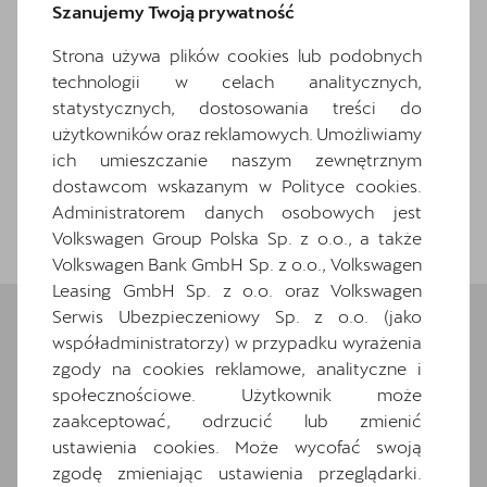
Szanujemy Twoją prywatność
182 203 z
Strona używa plików cookies lub podobnych
Zapytaj o szczegóły
technologii w celach analitycznych,
Pokaż szczegóły
statystycznych, dostosowania treści do
użytkowników oraz reklamowych. Umożliwiamy
ich umieszczanie naszym zewnętrznym
dostawcom wskazanym w Polityce cookies.
Administratorem danych osobowych jest
Wróć do listy
Volkswagen Group Polska Sp. z o.o., a także
Volkswagen Bank GmbH Sp. z o.o., Volkswagen
Leasing GmbH Sp. z o.o. oraz Volkswagen
Serwis Ubezpieczeniowy Sp. z o.o. (jako
współadministratorzy) w przypadku wyrażenia
Wybrane elementy
zgody na cookies reklamowe, analityczne i
społecznościowe. Użytkownik może
wyposażenia
zaakceptować, odrzucić lub zmienić
ustawienia cookies. Może wycofać swoją
Ten samochód bazuje na wersji
Formentor
.
zgodę zmieniając ustawienia przeglądarki.
Zapoznaj się z wybranymi elementami jego