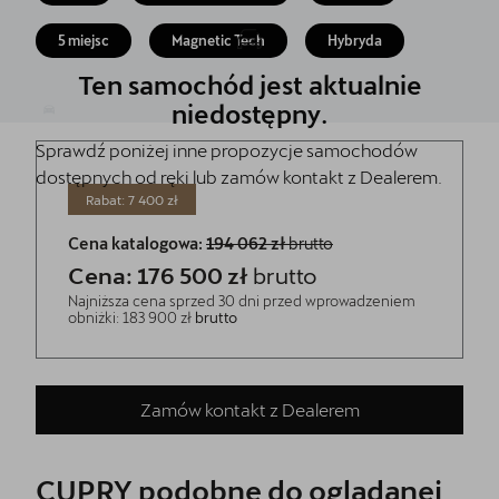
5 lat gwarancji
5 miejsc
Magnetic Tech
Hybryda
Kontakt
Ten samochód jest aktualnie
niedostępny.
Sprawdź poniżej inne propozycje samochodów
dostępnych od ręki lub zamów kontakt z Dealerem.
Rabat: 7 400 zł
Cena katalogowa:
194 062 zł
brutto
Cena: 176 500 zł
brutto
Najniższa cena sprzed 30 dni przed wprowadzeniem
obniżki: 183 900 zł
brutto
Zamów kontakt z Dealerem
CUPRY podobne do oglądanej