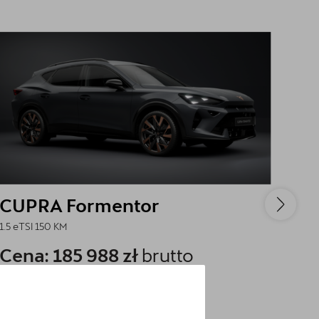
CUPRA Formentor
CU
1.5 eTSI 150 KM
1.5 e
Cena: 185 988 zł
brutto
Ce