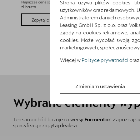
Strona używa plików cookies lub
Najniższa cena sprzed 30 dni przed wprowadzeniem obniżki: 182 203
zł
brutto
użytkowników oraz reklamowych. 
Administratorem danych osobowych 
Pokaż szczegóły
Zapytaj o szczegóły
Leasing GmbH Sp. z o.o. oraz Volk
zgody na cookies reklamowe, anal
cookies. Może wycofać swoją zgod
marketingowych, społecznościowych 
Więcej w
Polityce prywatności
oraz
Zmieniam ustawienia
Wybrane elementy wyp
Ten samochód bazuje na wersji
Formentor
. Zapoznaj s
specyfikację zapytaj dealera.