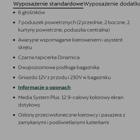
Wyposażenie standardowe
Wyposażenie dodatko
6 głośników
7 poduszek powietrznych (2 przednie, 2 boczne, 2
kurtyny powietrzne, poduszka centralna)
Awaryjne wspomaganie kierowaniem i asystent
skrętu
Czarna tapicerka Dinamica
Dwupoziomowa podłoga bagażnika
Gniazdo 12V z przodu i 230V w bagażniku
Informacje o oponach
Media System Plus: 12.9-calowy kolorowy ekran
dotykowy
Osłony przeciwsłoneczne kierowcy i pasażera z
zamykanymi i podświetlanymi lusterkami