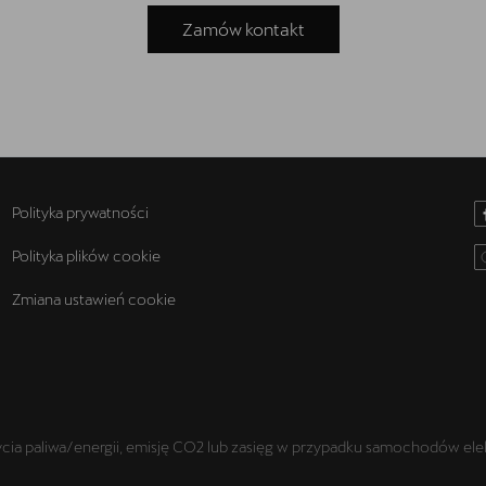
Zamów kontakt
Polityka prywatności
Polityka plików cookie
Zmiana ustawień cookie
a paliwa/energii, emisję CO2 lub zasięg w przypadku samochodów elek