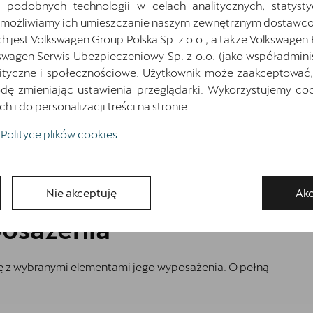
 podobnych technologii w celach analitycznych, statysty
Najniższa cena sprzed 30 dni przed wprowadzeniem obniżki: 179 630
zł
brutto
Umożliwiamy ich umieszczanie naszym zewnętrznym dostawco
jest Volkswagen Group Polska Sp. z o.o., a także Volkswagen
Pokaż szczegóły
Zapytaj o szczegóły
swagen Serwis Ubezpieczeniowy Sp. z o.o. (jako współadmini
ityczne i społecznościowe. Użytkownik może zaakceptować, 
ę zmieniając ustawienia przeglądarki. Wykorzystujemy cook
i do personalizacji treści na stronie.
Wróć do listy
Polityce plików cookies
.
Nie akceptuję
Akc
osażenia
ię z wybranymi elementami jego wyposażenia. O pełną