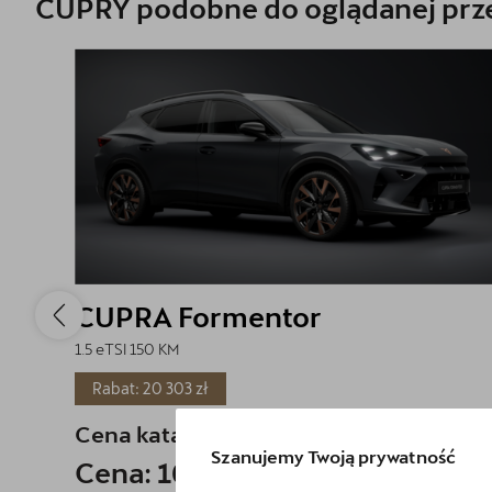
CUPRY podobne do oglądanej prze
CUPRA Formentor
1.5 eTSI 150 KM
Rabat: 20 303 zł
Cena katalogowa:
182 203 zł
brutto
Szanujemy Twoją prywatność
Cena: 161 900 zł
brutto