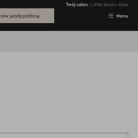
Twój salon
CUPRA Bielsko-Biała
Zamknij
ów jazdę próbną
Menu
Bezpłatna jazda próbna
Przetestuj model z wybranym silnikiem
i skrzynią biegów