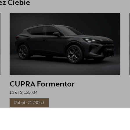
z Ciebie
CUPRA Formentor
1.5 eTSI 150 KM
Rabat: 21 730 zł
Cena katalogowa:
179 630 zł
brutto
Cena: 157 900 zł
brutto