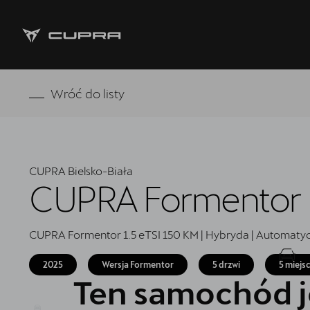
Strona główna
Wróć do listy
Oferta i aktualności
Samochody dostępne od ręki
CUPRA Bielsko-Biała
Jazda próbna CUPRĄ
CUPRA Formentor
Finansowanie
CUPRA Formentor 1.5 eTSI 150 KM | Hybryda | Automaty
Serwis
2025
Wersja Formentor
5 drzwi
5 miejs
Oryginalne części zamienne
Ten samochód j