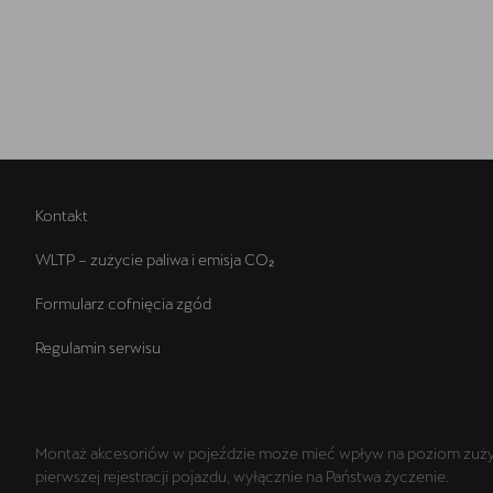
Kontakt
WLTP – zużycie paliwa i emisja CO₂
Formularz cofnięcia zgód
Regulamin serwisu
Montaż akcesoriów w pojeździe może mieć wpływ na poziom zużyci
pierwszej rejestracji pojazdu, wyłącznie na Państwa życzenie.