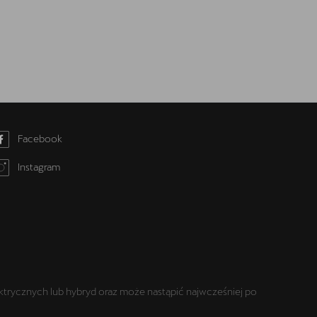
Facebook
Instagram
trycznych lub hybryd oraz może nastąpić najwcześniej po