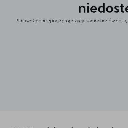
Akcesoria CUPRA
niedost
5 lat gwarancji
Sprawdź poniżej inne propozycje samochodów dostęp
Kontakt