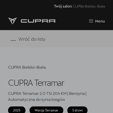
Twój salon
CUPRA Bielsko-Biała
Zamknij
Menu
Strona główna
Oferta i aktualności
Wróć do listy
Samochody dostępne od ręki
Jazda próbna CUPRĄ
CUPRA Bielsko-Biała
Finansowanie
CUPRA Terramar
Serwis
Oryginalne części zamienne
CUPRA Terramar 2.0 TSI 204 KM | Benzyna |
Automatyczna skrzynia biegów
Akcesoria CUPRA
2025
Wersja Terramar
5 drzwi