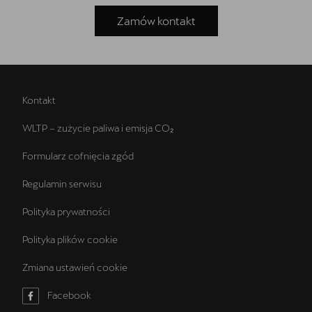
Zamów kontakt
Kontakt
WLTP – zużycie paliwa i emisja CO₂
Formularz cofnięcia zgód
Regulamin serwisu
Polityka prywatności
Polityka plików cookie
Zmiana ustawień cookie
Facebook