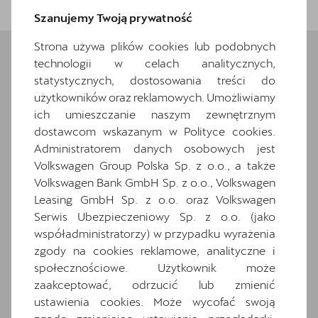
Szanujemy Twoją prywatność
Strona używa plików cookies lub podobnych
technologii w celach analitycznych,
statystycznych, dostosowania treści do
Wybrane elementy
użytkowników oraz reklamowych. Umożliwiamy
wyposażenia
ich umieszczanie naszym zewnętrznym
dostawcom wskazanym w Polityce cookies.
Ten samochód bazuje na wersji
Terramar
.
Administratorem danych osobowych jest
Zapoznaj się z wybranymi elementami jego
Volkswagen Group Polska Sp. z o.o., a także
wyposażenia. O pełną specyfikację zapytaj
Volkswagen Bank GmbH Sp. z o.o., Volkswagen
dealera.
Leasing GmbH Sp. z o.o. oraz Volkswagen
Serwis Ubezpieczeniowy Sp. z o.o. (jako
Wyposażenie standardowe
współadministratorzy) w przypadku wyrażenia
Wyposażenie dodatkowe i pakiety
zgody na cookies reklamowe, analityczne i
2 gniazda USB typu C z przodu i 2 typu C z
społecznościowe. Użytkownik może
tyłu
zaakceptować, odrzucić lub zmienić
4-cyl. SI eng. 2.0 l/150 kW (16V) turbo FSI,
ustawienia cookies. Może wycofać swoją
homogen., base eng. TR6/T2A/T2C/