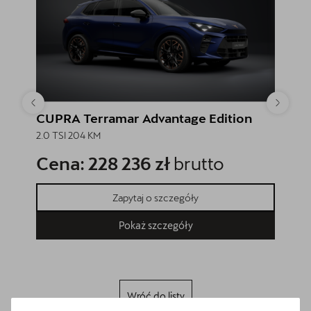
CUPRA Terramar Advantage Edition
CUPRA
2.0 TSI 204 KM
2.0 TSI
Cena: 228 236 zł
brutto
Cena
Zapytaj o szczegóły
Pokaż szczegóły
Wróć do listy