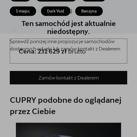
5 lat gwarancji
5 miejsc
Dark Void
Benzyna
Kontakt
Ten samochód jest aktualnie
niedostępny.
Sprawdź poniżej inne propozycje samochodów
dostępnych od ręki lub zamów kontakt z Dealerem.
Cena: 231 629 zł
brutto
Zamów kontakt z Dealerem
CUPRY podobne do oglądanej
przez Ciebie