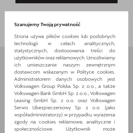
Szanujemy Twoją prywatność
Wróć do listy
Strona używa plików cookies lub podobnych
technologii w celach analitycznych,
statystycznych, dostosowania treści do
użytkowników oraz reklamowych. Umożliwiamy
ich umieszczanie naszym zewnętrznym
Wybrane elementy
dostawcom wskazanym w Polityce cookies.
wyposażenia
Administratorem danych osobowych jest
Volkswagen Group Polska Sp. z o.o., a także
Volkswagen Bank GmbH Sp. z o.o., Volkswagen
Ten samochód bazuje na wersji
Terramar
.
Zapoznaj się z wybranymi elementami jego
Leasing GmbH Sp. z o.o. oraz Volkswagen
wyposażenia. O pełną specyfikację zapytaj
Serwis Ubezpieczeniowy Sp. z o.o. (jako
dealera.
współadministratorzy) w przypadku wyrażenia
zgody na cookies reklamowe, analityczne i
Wyposażenie standardowe
społecznościowe. Użytkownik może