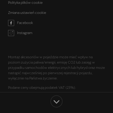
Polityka plików cookie
Zmiana ustawień cookie
Facebook
Instagram
Montaż akcesoriów w pojeździe może mieć wpływ na
poziom zużycia paliwa/energii, emisję CO2 lub zasięg w
przypadku samochodów elektrycznych lub hybryd oraz może
nastąpić najwcześniej po pierwszej rejestracji pojazdu,
wyłącznie na Państwa życzenie.
Podane ceny obejmują podatek VAT (23%).
Wszelkie prezentowane informacje, w szczególności zdjęcia,
wykresy, specyfikacje, opisy, rysunki lub parametry techniczne
nie stanowią oferty w rozumieniu Kodeksu cywilnego oraz nie
są wiążące i mogą ulec zmianie bez wcześniejszego