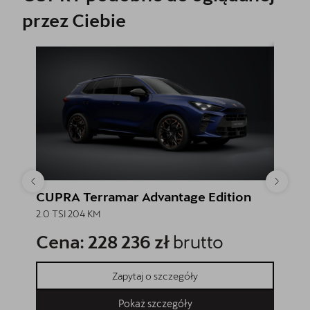
przez Ciebie
CUPRA Terramar Advantage Edition
CUPRA
2.0 TSI 204 KM
2.0 TSI
Cena: 228 236 zł
brutto
Cena
Zapytaj o szczegóły
Pokaż szczegóły