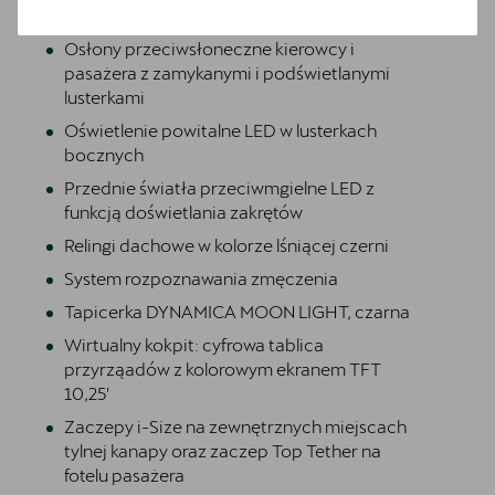
Operating permit, alteration
Osłony przeciwsłoneczne kierowcy i
pasażera z zamykanymi i podświetlanymi
lusterkami
Oświetlenie powitalne LED w lusterkach
bocznych
Przednie światła przeciwmgielne LED z
funkcją doświetlania zakrętów
Relingi dachowe w kolorze lśniącej czerni
System rozpoznawania zmęczenia
Tapicerka DYNAMICA MOON LIGHT, czarna
Wirtualny kokpit: cyfrowa tablica
przyrząadów z kolorowym ekranem TFT
10,25'
Zaczepy i-Size na zewnętrznych miejscach
tylnej kanapy oraz zaczep Top Tether na
fotelu pasażera