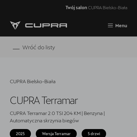
Twój salon
CUPRA Bielsko-Biała
Zamknij
Menu
Strona główna
Oferta i aktualności
Wróć do listy
Samochody dostępne od ręki
Jazda próbna CUPRĄ
CUPRA Bielsko-Biała
Finansowanie
CUPRA Terramar
Serwis
Oryginalne części zamienne
CUPRA Terramar 2.0 TSI 204 KM | Benzyna |
Automatyczna skrzynia biegów
Akcesoria CUPRA
2025
Wersja Terramar
5 drzwi