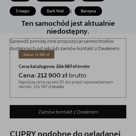
5 lat gwarancji
5 miejsc
Dark Void
Benzyna
Kontakt
Ten samochód jest aktualnie
niedostępny.
Sprawdź poniżej inne propozycje samochodów
dostępnych od ręki lub zamów kontakt z Dealerem.
Rabat: 11 687 zł
Cena katalogowa:
224 587 zł
brutto
Cena: 212 900 zł
brutto
Najniższa cena sprzed 30 dni przed wprowadzeniem
obniżki: 224 587 zł
brutto
Zamów kontakt z Dealerem
CUPRY podobne do oglądanej