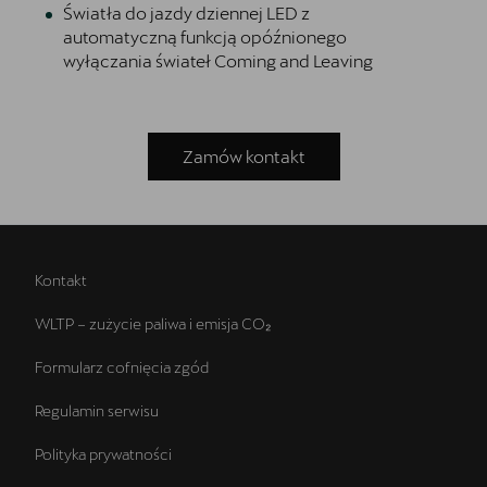
Światła do jazdy dziennej LED z
automatyczną funkcją opóźnionego
wyłączania świateł Coming and Leaving
Zamów kontakt
Kontakt
WLTP – zużycie paliwa i emisja CO₂
Formularz cofnięcia zgód
Regulamin serwisu
Polityka prywatności