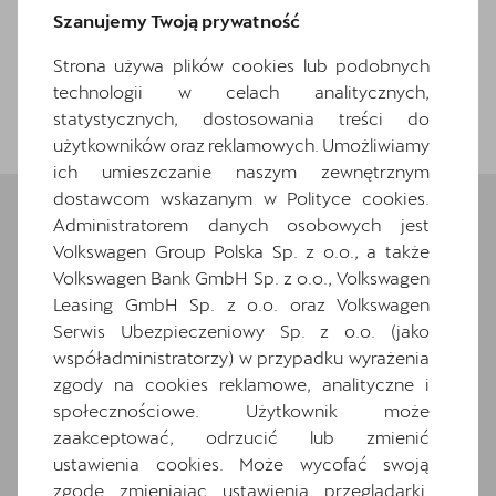
Szanujemy Twoją prywatność
Strona używa plików cookies lub podobnych
technologii w celach analitycznych,
Wróć do listy
statystycznych, dostosowania treści do
użytkowników oraz reklamowych. Umożliwiamy
ich umieszczanie naszym zewnętrznym
dostawcom wskazanym w Polityce cookies.
Administratorem danych osobowych jest
Volkswagen Group Polska Sp. z o.o., a także
Wybrane elementy
Volkswagen Bank GmbH Sp. z o.o., Volkswagen
wyposażenia
Leasing GmbH Sp. z o.o. oraz Volkswagen
Serwis Ubezpieczeniowy Sp. z o.o. (jako
Ten samochód bazuje na wersji
Terramar VZ
.
współadministratorzy) w przypadku wyrażenia
Zapoznaj się z wybranymi elementami jego
zgody na cookies reklamowe, analityczne i
wyposażenia. O pełną specyfikację zapytaj
społecznościowe. Użytkownik może
dealera.
zaakceptować, odrzucić lub zmienić
ustawienia cookies. Może wycofać swoją
Wyposażenie standardowe
zgodę zmieniając ustawienia przeglądarki.