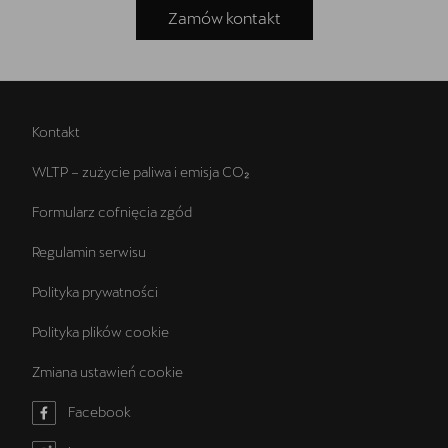
Zamów kontakt
Kontakt
WLTP – zużycie paliwa i emisja CO₂
Formularz cofnięcia zgód
Regulamin serwisu
Polityka prywatności
Polityka plików cookie
Zmiana ustawień cookie
Facebook