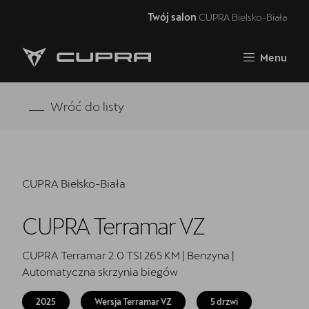
Twój salon
CUPRA Bielsko-Biała
Zamknij
Menu
Strona główna
Oferta i aktualności
Wróć do listy
Samochody dostępne od ręki
Jazda próbna CUPRĄ
CUPRA Bielsko-Biała
Finansowanie
CUPRA Terramar VZ
Serwis
Oryginalne części zamienne
CUPRA Terramar 2.0 TSI 265 KM | Benzyna |
Automatyczna skrzynia biegów
Akcesoria CUPRA
2025
Wersja Terramar VZ
5 drzwi