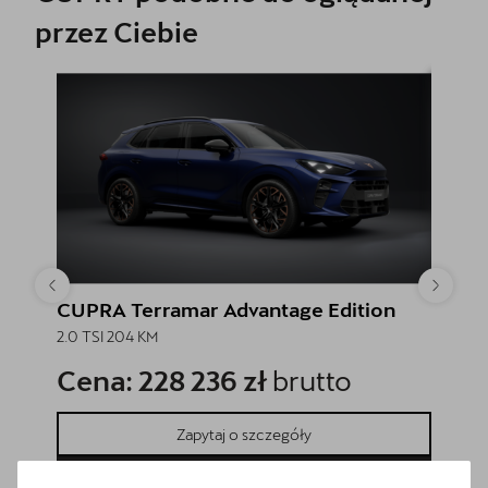
przez Ciebie
CUPRA Terramar Advantage Edition
CUPRA
2.0 TSI 204 KM
2.0 TSI
Cena: 228 236 zł
brutto
Cena
Zapytaj o szczegóły
Pokaż szczegóły