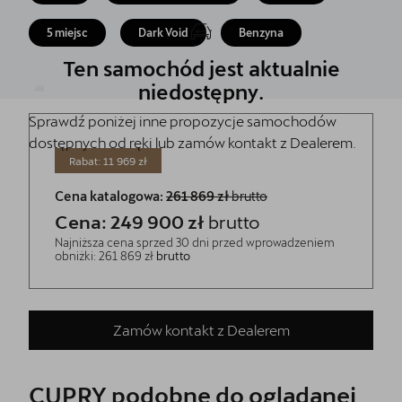
5 lat gwarancji
5 miejsc
Dark Void
Benzyna
Kontakt
Ten samochód jest aktualnie
niedostępny.
Sprawdź poniżej inne propozycje samochodów
dostępnych od ręki lub zamów kontakt z Dealerem.
Rabat: 11 969 zł
Cena katalogowa:
261 869 zł
brutto
Cena: 249 900 zł
brutto
Najniższa cena sprzed 30 dni przed wprowadzeniem
obniżki: 261 869 zł
brutto
Zamów kontakt z Dealerem
CUPRY podobne do oglądanej