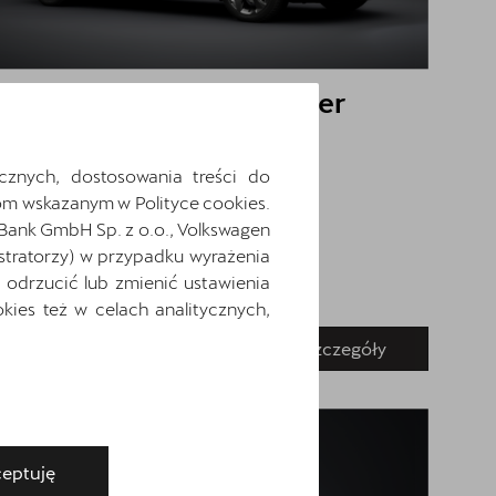
CUPRA Leon Sportstourer
1.5 TSI 150 KM
Cena: 154 917 zł
brutto
cznych, dostosowania treści do
m wskazanym w Polityce cookies.
 Bank GmbH Sp. z o.o., Volkswagen
stratorzy) w przypadku wyrażenia
odrzucić lub zmienić ustawienia
ies też w celach analitycznych,
Pokaż szczegóły
Zapytaj o szczegóły
eptuję