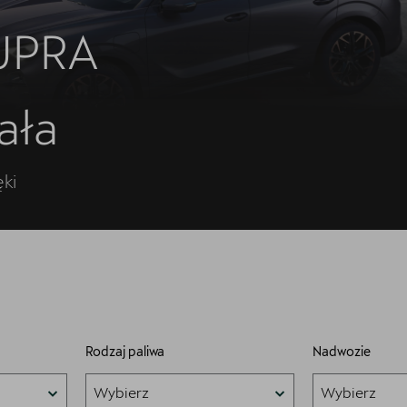
CUPRA
ała
ęki
Rodzaj paliwa
Nadwozie
Wybierz
Wybierz