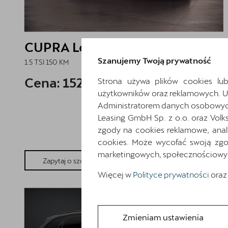
CUPRA Leon
Szanujemy Twoją prywatność
1.5 TSI 150 KM
Cena: 152 145 zł
brutto
Strona używa plików cookies lub
użytkowników oraz reklamowych. 
Administratorem danych osobowych 
Leasing GmbH Sp. z o.o. oraz Volk
zgody na cookies reklamowe, anal
cookies. Może wycofać swoją zgod
marketingowych, społecznościowych 
Pokaż szczegóły
Zapytaj o szczegóły
Więcej w
Polityce prywatności
oraz
Zmieniam ustawienia