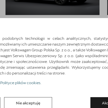
CUPRA Formentor
1.5 TSI 150 KM
Rabat: 19 328 zł
 podobnych technologii w celach analitycznych, statysty
Umożliwiamy ich umieszczanie naszym zewnętrznym dostawco
Cena katalogowa:
153 228 zł
brutto
jest Volkswagen Group Polska Sp. z o.o., a także Volkswagen
Cena: 133 900 zł
brutto
swagen Serwis Ubezpieczeniowy Sp. z o.o. (jako współadmini
ityczne i społecznościowe. Użytkownik może zaakceptować, 
Najniższa cena sprzed 30 dni przed wprowadzeniem obniżki: 153 228 zł
brutto
ę zmieniając ustawienia przeglądarki. Wykorzystujemy cook
i do personalizacji treści na stronie.
Pokaż szczegóły
Zapytaj o szczegóły
Polityce plików cookies
.
Nie akceptuję
Akc