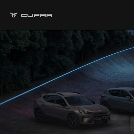
Strona główna
Oferta i aktualności
Samochody dostępne od ręki
Jazda próbna CUPRĄ
Finansowanie
Serwis
Oryginalne części zamienne