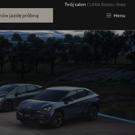
Twój salon
CUPRA Bielsko-Biała
Zamknij
ów jazdę próbną
Menu
Bezpłatna jazda próbna
Przetestuj model z wybranym silnikiem
i skrzynią biegów