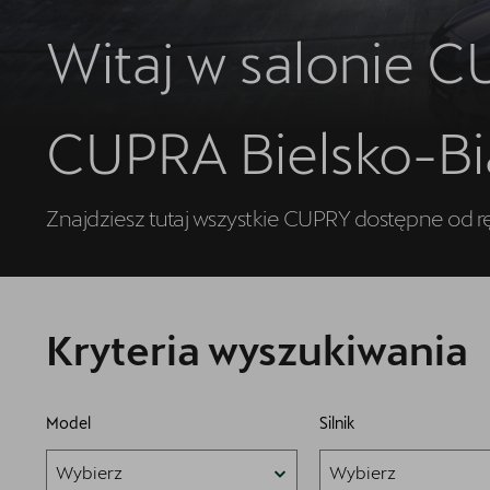
Akcesoria CUPRA
Witaj w salonie 
5 lat gwarancji
Kontakt
CUPRA Bielsko-Bi
Znajdziesz tutaj wszystkie CUPRY dostępne od r
Kryteria wyszukiwania
Model
Silnik
Wybierz
Wybierz