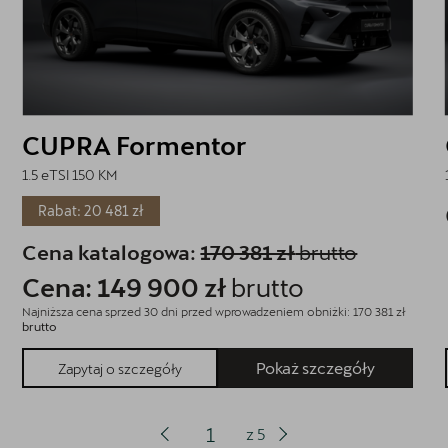
CUPRA Formentor
1.5 eTSI 150 KM
Rabat: 20 481 zł
Cena katalogowa:
170 381 zł
brutto
Cena: 149 900 zł
brutto
Najniższa cena sprzed 30 dni przed wprowadzeniem obniżki: 170 381 zł
brutto
Pokaż szczegóły
Zapytaj o szczegóły
z
5