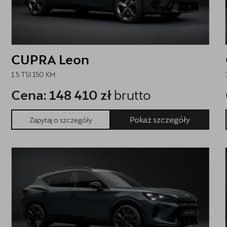
CUPRA Leon
1.5 TSI 150 KM
Cena: 148 410 zł
brutto
Pokaż szczegóły
Zapytaj o szczegóły